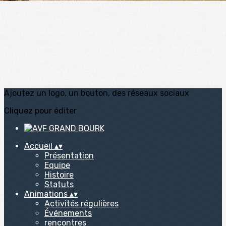
Ajoutez un logo, un bouton, des réseaux sociaux
Cliquez pour éditer
Accueil
▴
▾
Présentation
Equipe
Histoire
Statuts
Animations
▴
▾
Activités régulières
Événements
rencontres