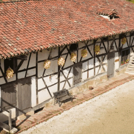
Exporter les lignes sélectionnées
Exporter toutes les colonnes
Exporter uniquement les colonnes affichées
Menu
?>
Images de la page d'accueil
Cliquez pour éditer