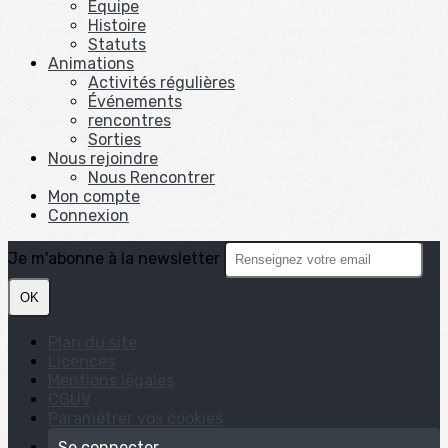
Equipe
Histoire
Statuts
Animations
Activités régulières
Événements
rencontres
Sorties
Nous rejoindre
Nous Rencontrer
Mon compte
Connexion
Je m'abonne à la newsletter
OK
Plan du site
Licences
Mentions légales
CGUV
Paramétrer vos cookies
Se connecter